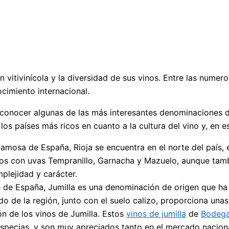
 vitivinícola y la diversidad de sus vinos. Entre las nume
ocimiento internacional.
 conocer algunas de las más interesantes denominaciones d
 los países más ricos en cuanto a la cultura del vino y, en 
mosa de España, Rioja se encuentra en el norte del país, e
ados con uvas Tempranillo, Garnacha y Mazuelo, aunque tam
mplejidad y carácter.
ste de España, Jumilla es una denominación de origen que h
ido de la región, junto con el suelo calizo, proporciona una
ión de los vinos de Jumilla. Estos
vinos de jumilla
de
Bodeg
 especias, y son muy apreciados tanto en el mercado nacion