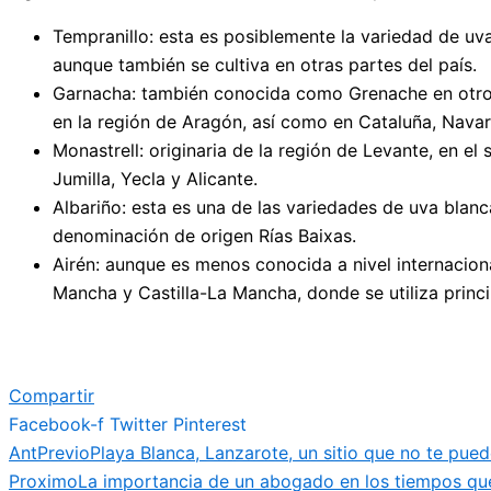
Tempranillo: esta es posiblemente la variedad de uv
aunque también se cultiva en otras partes del país.
Garnacha: también conocida como Grenache en otros 
en la región de Aragón, así como en Cataluña, Navarr
Monastrell: originaria de la región de Levante, en el
Jumilla, Yecla y Alicante.
Albariño: esta es una de las variedades de uva blan
denominación de origen Rías Baixas.
Airén: aunque es menos conocida a nivel internaciona
Mancha y Castilla-La Mancha, donde se utiliza princ
Compartir
Facebook-f
Twitter
Pinterest
Ant
Previo
Playa Blanca, Lanzarote, un sitio que no te pue
Proximo
La importancia de un abogado en los tiempos qu