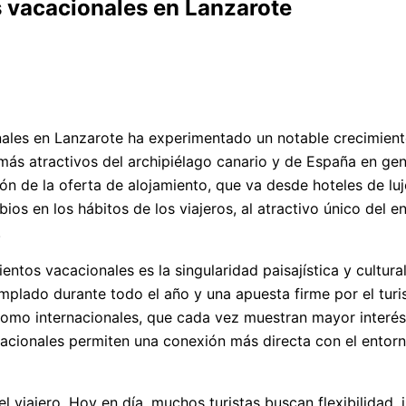
 vacacionales en Lanzarote
nales en Lanzarote ha experimentado un notable crecimien
 más atractivos del archipiélago canario y de España en gene
n de la oferta de alojamiento, que va desde hoteles de lujo
os en los hábitos de los viajeros, al atractivo único del e
.
ntos vacacionales es la singularidad paisajística y cultura
 templado durante todo el año y una apuesta firme por el tur
 como internacionales, que cada vez muestran mayor interés
acionales permiten una conexión más directa con el entorno
el viajero. Hoy en día, muchos turistas buscan flexibilidad