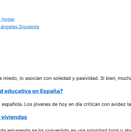
l hogar
ángeles.
Siguiente
 miedo, lo asocian con soledad y pasividad. Si bien, much
dad educativa en España?
spañola. Los jóvenes de hoy en día critican con avidez las
e viviendas
ida estupenda se ha convertido en una prioridad total y ab