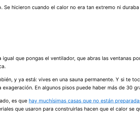
. Se hicieron cuando el calor no era tan extremo ni durab
igual que pongas el ventilador, que abras las ventanas por 
ca.
mbién, y ya está: vives en una sauna permanente. Y si te toc
 exageración. En algunos pisos puede haber más de 30 gra
rado, es que
hay muchísimas casas que no están preparada
ateriales que usaron para construirlas hacen que el calor s