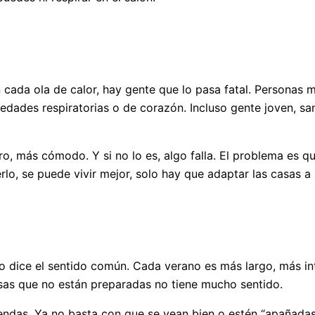
n cada ola de calor, hay gente que lo pasa fatal. Personas
dades respiratorias o de corazón. Incluso gente joven, san
uro, más cómodo. Y si no lo es, algo falla. El problema es
erlo, se puede vivir mejor, solo hay que adaptar las casas a
 lo dice el sentido común. Cada verano es más largo, más i
asas que no están preparadas no tiene mucho sentido.
das. Ya no basta con que se vean bien o estén “apañadas”.