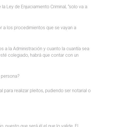
la Ley de Enjuiciamiento Criminal, “solo va a
 a los procedimientos que se vayan a
s a la Administración y cuanto la cuantía sea
esté colegiado, habrá que contar con un
a persona?
 para realizar pleitos, pudiendo ser notarial o
, puesto que será él el que lo valide. El