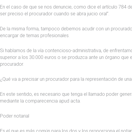
En el caso de que se nos denuncie, como dice el artículo 784 de 
ser preciso el procurador cuando se abra juicio oral”.
De la misma forma, tampoco debemos acudir con un procurador
encargar de temas profesionales.
Si hablamos de la vía contencioso-administrativa, de enfrentarno
superior a los 30.000 euros o se produzca ante un órgano que 
procurador.
¿Qué va a precisar un procurador para la representación de un
En este sentido, es necesario que tenga el llamado poder general
mediante la comparecencia apud acta.
Poder notarial
Es el que es más común para los dos y los proporciona el notario