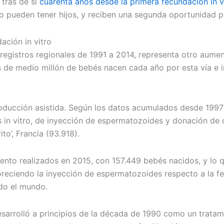
 tras de sí
cuarenta años desde la primera fecundación in v
o pueden tener hijos, y reciben una segunda oportunidad 
ción in vitro
os registros regionales de 1991 a 2014, representa otro aum
 más de medio millón de bebés nacen cada año por esta vía 
oducción asistida. Según los datos acumulados desde 1997 
s in vitro, de inyección de espermatozoides y donación de 
ito’, Francia (93.918).
iento realizados en 2015, con 157.449 bebés nacidos, y lo 
voreciendo la inyección de espermatozoides respecto a la f
odo el mundo.
arrolló a principios de la década de 1990 como un tratamie