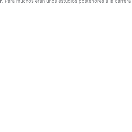
r
. Para muchos eran unos estudios posteriores a la carrera