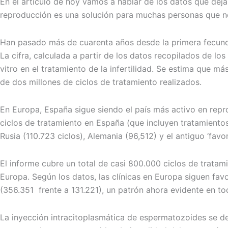
En el artículo de hoy vamos a hablar de los datos que deja
reproducción es una solución para muchas personas que n
Han pasado más de cuarenta años desde la primera fecunda
La cifra, calculada a partir de los datos recopilados de l
vitro en el tratamiento de la infertilidad. Se estima que
de dos millones de ciclos de tratamiento realizados.
En Europa, España sigue siendo el país más activo en repr
ciclos de tratamiento en España (que incluyen tratamiento
Rusia (110.723 ciclos), Alemania (96,512) y el antiguo ‘favor
El informe cubre un total de casi 800.000 ciclos de tratam
Europa. Según los datos, las clínicas en Europa siguen fa
(356.351 frente a 131.221), un patrón ahora evidente en t
La inyección intracitoplasmática de espermatozoides se des