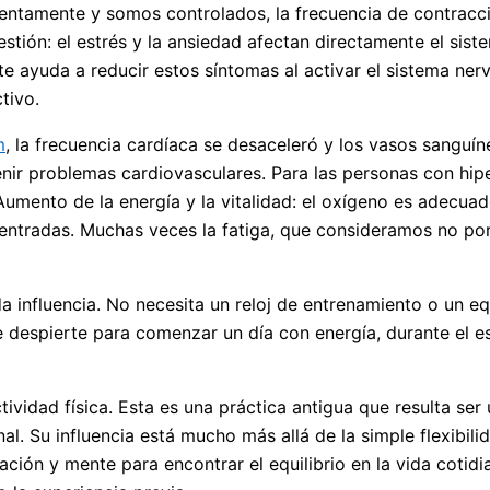
entamente y somos controlados, la frecuencia de contraccio
stión: el estrés y la ansiedad afectan directamente el sis
te ayuda a reducir estos síntomas al activar el sistema ner
tivo.
m
, la frecuencia cardíaca se desaceleró y los vasos sanguí
venir problemas cardiovasculares. Para las personas con hi
Aumento de la energía y la vitalidad: el oxígeno es adecuad
entradas. Muchas veces la fatiga, que consideramos no por l
 influencia. No necesita un reloj de entrenamiento o un eq
 despierte para comenzar un día con energía, durante el est
vidad física. Esta es una práctica antigua que resulta ser 
al. Su influencia está mucho más allá de la simple flexibil
ión y mente para encontrar el equilibrio en la vida cotid