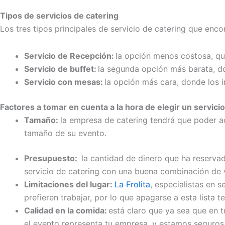
Tipos de servicios de catering
Los tres tipos principales de servicio de catering que enco
Servicio de Recepción:
la opción menos costosa, que
Servicio de buffet:
la segunda opción más barata, do
Servicio con mesas:
la opción más cara, donde los i
Factores a tomar en cuenta a la hora de elegir un servici
Tamaño:
l
a empresa de catering tendrá que poder ac
tamaño de su evento.
Presupuesto
:
l
a
cantidad de dinero que ha reservad
servicio de catering con una buena combinación de v
Limitaciones del lugar:
La
Frolita
, especialistas en s
pref
ieren trabajar, por lo qu
e apagarse a esta lista t
e
Calidad en la comida:
e
stá claro que ya sea que en 
el evento representa tu empresa, y estamos seguros