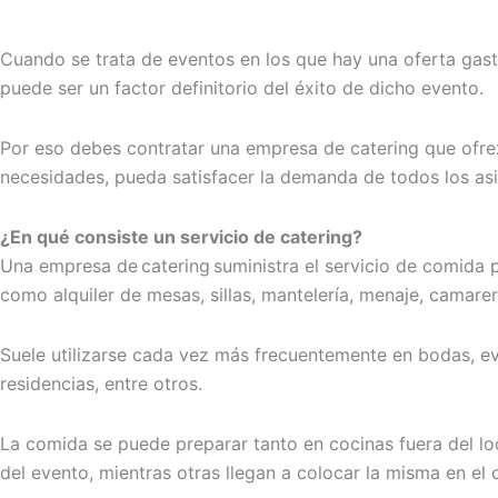
Cuando se trata de eventos en los que hay una oferta gas
puede ser un factor definitorio del éxito de dicho evento.
Por eso debes contratar una empresa de catering que
ofr
necesidades
, pueda satisfacer
la demanda de todo
s los as
¿
E
n
qué
consiste un servicio de catering?
U
na empresa de
catering
suministra el servicio de comida p
como alquiler de mesas, sillas, mantelería, menaje, camarer
Suele utilizarse cada vez más frecuentemente en bodas, ev
residencias, entre otros.
La comida se puede preparar tanto en cocinas fuera del lo
del evento,
mientras
otras llegan a c
olocar la misma en el 