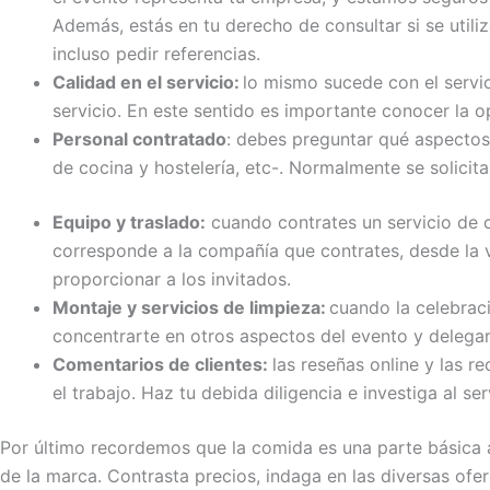
Además, estás en tu derecho de consultar si se utili
incluso pedir referencias.
Calidad en el servicio:
l
o mismo sucede con el servic
servicio. En este sentido es importante conocer la o
Personal contratado
: d
ebes preguntar qué aspectos 
de
cocina y hostelería,
etc
-. Nor
malmente se solicita
Equipo y traslado:
c
uando contrates un servicio de 
corresponde a la compañía que contrates, desde la va
proporcionar a los invitados.
Montaje y servicios de limpieza:
c
uando la celebraci
concentrarte en otros aspectos del evento y delegar
Comentarios de clientes:
las reseñ
as online y las 
el trabajo. Haz tu debida diligencia e investiga
al ser
Por último recordemos que la comida es una parte básica a
de la marca. Contrasta precios, indaga en las diversas ofe