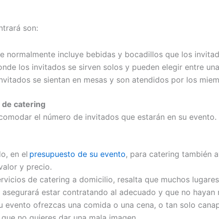
ntrará son:
 normalmente incluye bebidas y bocadillos que los invitad
nde los invitados se sirven solos y pueden elegir entre un
nvitados se sientan en mesas y son atendidos por los miem
o de catering
omodar el número de invitados que estarán en su evento. 
o, en el
presupuesto de su e
v
ento
, para catering también 
alor y precio.
ervicios de catering a domicilio, resalta que
m
uchos lugare
 asegurará estar contratando al adecuado y que no hayan
tu evento ofrezcas una comida o una cena, o tan solo can
 que no quieres dar una mala imagen.