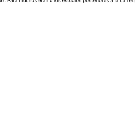
er
. Para muchos eran unos estudios posteriores a la carrer