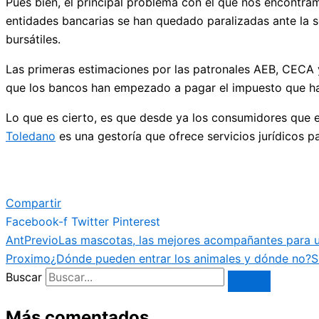
Pues bien, el principal problema con el que nos encontram
entidades bancarias se han quedado paralizadas ante la 
bursátiles.
Las primeras estimaciones por las patronales AEB, CECA 
que los bancos han empezado a pagar el impuesto que hast
Lo que es cierto, es que desde ya los consumidores que 
Toledano
es una gestoría que ofrece servicios jurídicos 
Compartir
Facebook-f
Twitter
Pinterest
Ant
Previo
Las mascotas, las mejores acompañantes para 
Proximo
¿Dónde pueden entrar los animales y dónde no?
S
Buscar
Más comentados