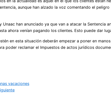
os en la actualidad es aquel en el que los clientes están 
sentencia, aunque han alzado la voz comentando el peligro
y Unaac han anunciado ya que van a atacar la Sentencia an
a ahora venían pagando los clientes. Esto puede dar lugar 
estén en esta situación deberán empezar a poner en manos
para poder reclamar el Impuestos de actos jurídicos docume
unas vacaciones
iguiente