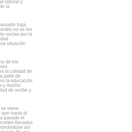
ad laboral y
de la
causado baja
entes no se les
do vacías por la
edad
una situación
no de los
íses
ra la calidad de
a partir de
ero la educación
da y mucho
ad de recibir y
 se viene
 que hasta el
ha pasado el
ecortes llevados
horrándose así
básicos de una