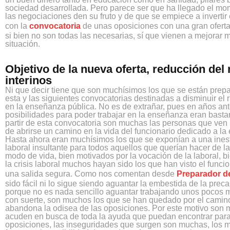
sociedad desarrollada. Pero parece ser que ha llegado el m
las negociaciones den su fruto y de que se empiece a inverti
con la
convocatoria
de unas oposiciones con una gran oferta
si bien no son todas las necesarias, sí que vienen a mejorar 
situación.
Objetivo de la nueva oferta, reducción del 
interinos
Ni que decir tiene que son muchísimos los que se están prep
esta y las siguientes convocatorias destinadas a disminuir el r
en la enseñanza pública. No es de extrañar, pues en años ant
posibilidades para poder trabajar en la enseñanza eran basta
partir de esta convocatoria son muchas las personas que ven 
de abrirse un camino en la vida del funcionario dedicado a l
Hasta ahora eran muchísimos los que se exponían a una ines
laboral insultante para todos aquellos que querían hacer de 
modo de vida, bien motivados por la vocación de la laboral, b
la crisis laboral muchos hayan sido los que han visto el func
una salida segura. Como nos comentan desde
Preparador de
sido fácil ni lo sigue siendo aguantar la embestida de la preca
porque no es nada sencillo aguantar trabajando unos pocos m
con suerte, son muchos los que se han quedado por el camin
abandona la odisea de las oposiciones. Por este motivo son
acuden en busca de toda la ayuda que puedan encontrar para
oposiciones, las inseguridades que surgen son muchas, los m