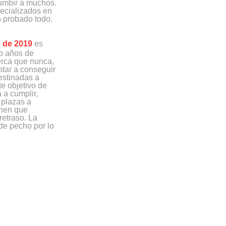
cumbir a muchos.
ecializados en
n probado todo.
 de 2019
es
do años de
erca que nunca,
ptar a conseguir
estinadas a
te objetivo de
 a cumplir,
 plazas a
enen que
retraso. La
de pecho por lo