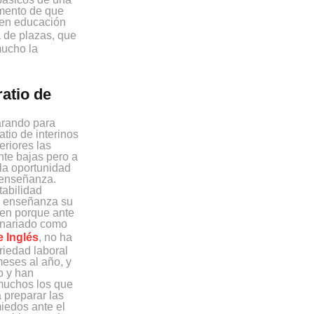
omento de que
r en educación
 de plazas, que
mucho la
ratio de
arando para
atio de interinos
eriores las
nte bajas pero a
la oportunidad
a enseñanza.
tabilidad
la enseñanza su
ien porque ante
ionariado como
 Inglés
, no ha
riedad laboral
eses al año, y
o y han
 muchos los que
 preparar las
iedos ante el