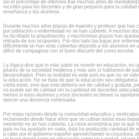
así el porcentaje de interinos tras muchos años de inestabilid
recortes para los docentes y de gran perjuicio para la calidad 
enseñanza y los alumnos.
Durante muchos años plazas de maestro y profesor que han 
por jubilación o enfermedad no se han cubierto. A muchos doc
ha facilitado la prejubilación, y muchísimas plazas han queda
retirada de sus ocupantes. Por otro lado las bajas por enferm
difícilmente se han visto cubiertas dejando a los alumnos en 
difícil de compaginar con el buen discurrir del curso escolar.
La lógica dice que lo más sabio es invertir en educación, es u
pilares de la sociedad moderna y más aún si hablamos de pa
desarrollados. Pero la realidad en este país es que no se valo
la educación. No se trata de que la educación sea obligatoria 
cierta edad, sino que esta debería ser de calidad y gratuita, p
no puede ser de calidad sin la cantidad de docentes adecua
menos si esos alumnos y esos docentes no tienen la oportunid
ejercer una docencia continuada.
Por estas razones desde la comunidad educativa y sindicatos
reclamando desde hace años que se cubran todas esas bajas
momento no se han cubierto. La crisis económica por la que 
país no ha ayudado en nada, ésta ha producido cantidad de r
a cabo por el gobierno español aprovechando la coyuntura, a
un buen dinero tanto en educación como en sanidad, pilares 