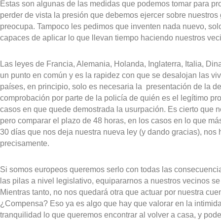
Estas son algunas de las medidas que podemos tomar para pro
perder de vista la presión que debemos ejercer sobre nuestro
preocupa. Tampoco les pedimos que inventen nada nuevo, solo
capaces de aplicar lo que llevan tiempo haciendo nuestros vec
Las leyes de Francia, Alemania, Holanda, Inglaterra, Italia, D
un punto en común y es la rapidez con que se desalojan las vi
países, en principio, solo es necesaria la presentación de la 
comprobación por parte de la policía de quién es el legítimo pro
casos en que quede demostrada la usurpación. Es cierto que n
pero comparar el plazo de 48 horas, en los casos en lo que más 
30 días que nos deja nuestra nueva ley (y dando gracias), nos h
precisamente.
Si somos europeos queremos serlo con todas las consecuencia
las pilas a nivel legislativo, equipararnos a nuestros vecinos se
Mientras tanto, no nos quedará otra que actuar por nuestra cue
¿Compensa? Eso ya es algo que hay que valorar en la intimida
tranquilidad lo que queremos encontrar al volver a casa, y pod