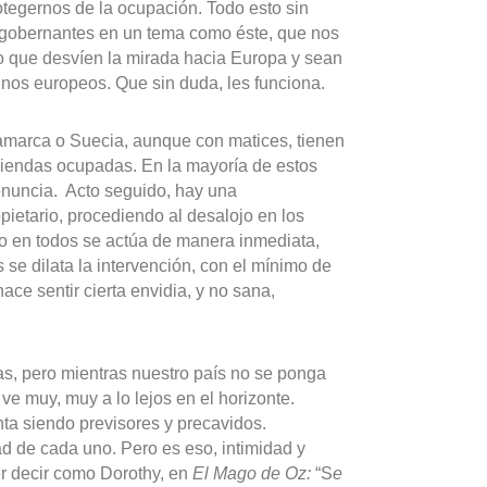
tegernos de la ocupación. Todo esto sin
s gobernantes en un tema como éste, que nos
 que desvíen la mirada hacia Europa y sean
inos europeos. Que sin duda, les funciona.
inamarca o Suecia, aunque con matices, tienen
viendas ocupadas. En la mayoría de estos
denuncia. Acto seguido, hay una
pietario, procediendo al desalojo en los
o en todos se actúa de manera inmediata,
se dilata la intervención, con el mínimo de
ace sentir cierta envidia, y no sana,
s, pero mientras nuestro país no se ponga
 ve muy, muy a lo lejos en el horizonte.
nta siendo previsores y precavidos.
d de cada uno. Pero es eso, intimidad y
er decir como Dorothy, en
El Mago de Oz:
“S
e