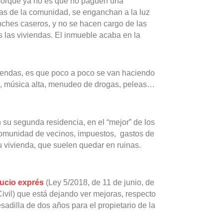
 porque ya no es que no paguen una
as de la comunidad, se enganchan a la luz
nches caseros, y no se hacen cargo de las
 las viviendas. El inmueble acaba en la
viendas, es que poco a poco se van haciendo
ra, música alta, menudeo de drogas, peleas…
in su segunda residencia, en el “mejor” de los
 comunidad de vecinos, impuestos, gastos de
u vivienda, que suelen quedar en ruinas.
ucio exprés
(Ley 5/2018, de 11 de junio, de
ivil) que está dejando ver mejoras, respecto
adilla de dos años para el propietario de la