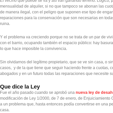
El vecino que puede se va y así van ganando terreno. Lógico,
mensualidad de alquiler, si no que tampoco se abonan las cuot
de manera ilegal, con el peligro que suponen ese tipo de enga
reparaciones para la conservación que son necesarias en todas
ruina.
Y el problema va creciendo porque no se trata de un par de vi
con el barrio, ocupando también el espacio público: hay basu
lo que hace imposible la convivencia.
Sin olvidarnos del legítimo propietario, que se ve sin casa, o s
casos, y de la que tiene que seguir haciendo frente a cuotas,
abogados y en un futuro todas las reparaciones que necesite s
Que dice la Ley
Fue el año pasado cuando se aprobó una
nueva ley de desah
modificación de Ley 1/2000, de 7 de enero, de Enjuiciamiento C
a un problema que, hasta entonces podía convertirse en una pes
casa.