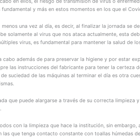
cabo en ellos, el riesgo de transmisión de virus o enfermed
es fundamental y más en estos momentos en los que el Covi
menos una vez al día, es decir, al finalizar la jornada se 
be solamente al virus que nos ataca actualmente, esta deberí
ltiples virus, es fundamental para mantener la salud de lo
 a cabo además de para preservar la higiene y por estar ex
re las instrucciones del fabricante para tener la certeza 
o de suciedad de las máquinas al terminar el día es otra cue
mismas.
ada que puede alargarse a través de su correcta limpieza 
.
odos con la limpieza que hace la institución, sin embargo,
on las que tenga contacto constante con toallas húmedas 